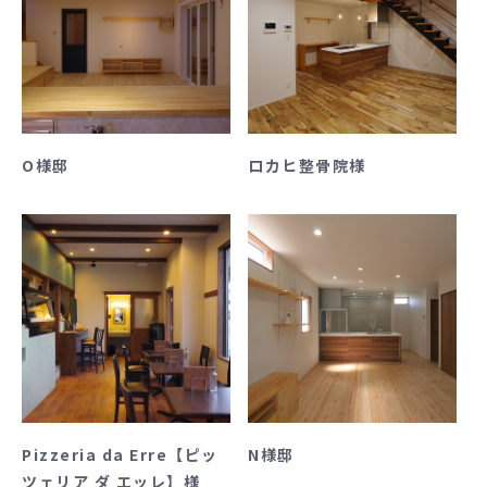
O様邸
ロカヒ整骨院様
Pizzeria da Erre【ピッ
N様邸
ツェリア ダ エッレ】様